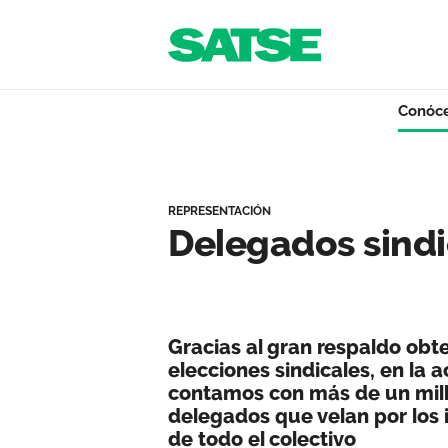
Navegación
Saltar al contenido
Conóc
Delegados Sindica
Conócenos
REPRESENTACIÓN
Delegados sindi
Nuestro trabajo
Gracias al gran respaldo obte
Qué ofrecemos
elecciones sindicales, en la a
contamos con más de un mill
delegados que velan por los 
Actualidad
de todo el colectivo