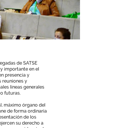
delegadas de SATSE
 importante en el
en presencia y
as reuniones y
les líneas generales
o futuras.
al, máximo órgano del
úne de forma ordinaria
esentación de los
ejercen su derecho a