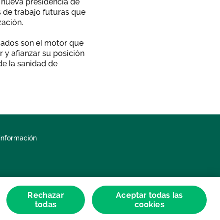
la nueva presidencia de
s de trabajo futuras que
zación.
egados son el motor que
 y afianzar su posición
de la sanidad de
información
Rechazar
Aceptar todas las
todas
cookies