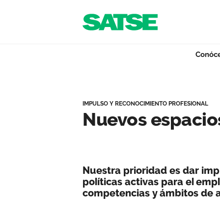
Navegación
Saltar al contenido
Conóc
Nuevos espacios p
Conócenos
IMPULSO Y RECONOCIMIENTO PROFESIONAL
Nuevos espacios
Nuestro trabajo
Nuestra prioridad es dar imp
Qué ofrecemos
políticas activas para el em
competencias y ámbitos de 
Actualidad