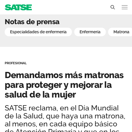
Demandamos más matronas 
Notas de prensa
Galicia
especialidades de enfermería
enfermería
matrona
Conócenos
Un sindicato profesional e independiente
Nuestro trabajo
PROFESIONAL
Delegados Sindicales
Ámbitos de negociación
Qué ofrecemos
Demandamos más matronas
Estructura organizativa
Secciones Sindicales
para proteger y mejorar la
Actualidad
salud de la mujer
Transparencia
Servicios
Temas
Contáctanos
SATSE reclama, en el Día Mundial
Ventajas
Noticias
de la Salud, que haya una matrona,
al menos, en cada equipo básico
Sala de prensa
de Atención Primaria y que en los