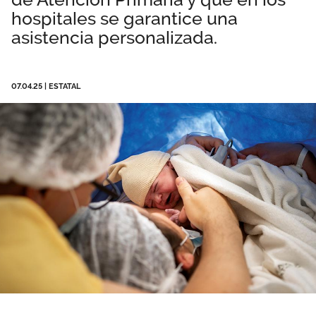
hospitales se garantice una
Área privada
Empleo
asistencia personalizada.
Documentos
Únete
Publicaciones
07.04.25
|
ESTATAL
Vídeos