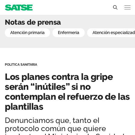
Los planes contra la gripe
Notas de prensa
Galicia
atención primaria
enfermería
atención especializa
Conócenos
Un sindicato profesional e independiente
Nuestro trabajo
POLITICA SANITARIA
Delegados Sindicales
Ámbitos de negociación
Qué ofrecemos
Los planes contra la gripe
Estructura organizativa
Secciones Sindicales
serán “inútiles” si no
Actualidad
contemplan el refuerzo de las
Transparencia
Servicios
Temas
Contáctanos
plantillas
Ventajas
Noticias
Denunciamos que, tanto el
protocolo común que quiere
Sala de prensa