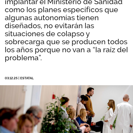
implantar el Ministerio de Sanidad
Área privada
Empleo
como los planes específicos que
algunas autonomías tienen
Documentos
diseñados, no evitarán las
Únete
situaciones de colapso y
Publicaciones
sobrecarga que se producen todos
los años porque no van a “la raíz del
Vídeos
problema”.
03.12.25
|
ESTATAL