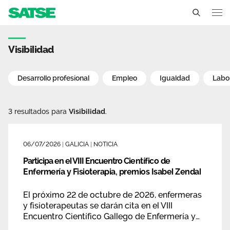
Noticias - Galicia
Galicia
Visibilidad
Conócenos
Desarrollo profesional
Empleo
Igualdad
Labo
Un sindicato profesional e independiente
Nuestro trabajo
3 resultados para
Visibilidad
.
Delegados Sindicales
Ámbitos de negociación
Qué ofrecemos
Estructura organizativa
Secciones Sindicales
06/07/2026
|
GALICIA
|
NOTICIA
Actualidad
Transparencia
Participa en el VIII Encuentro Científico de
Servicios
Temas
Enfermería y Fisioterapia, premios Isabel Zendal
Contáctanos
Ventajas
El próximo 22 de octubre de 2026, enfermeras
Noticias
y fisioterapeutas se darán cita en el VIII
Encuentro Científico Gallego de Enfermería y
Sala de prensa
Fisioterapia que se celebrará en Santiago de