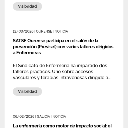
Compostela. Consolidado como una
Área privada
Visibilidad
Empleo
plataforma de encuentro, intercambio y
reconocimiento, este encuentro, reunirá a
Documentos
profesionales, investigadores y recién
Únete
graduados para compartir conocimientos,
12/03/2026
|
OURENSE
|
NOTICIA
Publicaciones
avances y buenas prácticas en estos campos.
SATSE Ourense participa en el salón de la
Vídeos
prevención (Previsel) con varios talleres dirigidos
a Enfermeras
El Sindicato de Enfermería ha impartido dos
talleres prácticos. Uno sobre accesos
vasculares y terapias intravenosas dirigido a
alumnado de 3º de Enfermería de la Escuela de
Enfermería de Ourense y otro dirigido a los
Visibilidad
alumnos de 4º de manejo integral de la vía
aérea.
06/02/2026
|
GALICIA
|
NOTICIA
La enfermería como motor de impacto social: el