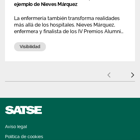
ejemplo de Nieves Márquez
La enfermería también transforma realidades
más allá de los hospitales. Nieves Márquez,
enfermera y finalista de los IV Premios Alumni
de la Universidad de Vigo, demuestra cómo la
cooperación internacional puede generar un
Visibilidad
impacto social duradero.
Anterior
Sigui
Aviso legal
Política de cookies