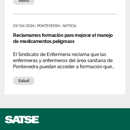
Salud
mujeres, así como dar una serie de
Área privada
Empleo
herramientas para prevenir algunos síntomas,
tratamientos y modo de vida durante esta
Documentos
nueva etapa.
Únete
23/04/2024
|
PONTEVEDRA
|
NOTICIA
Publicaciones
Reclamamos formación para mejorar el manejo
de medicamentos peligrosos
Vídeos
El Sindicato de Enfermería reclama que las
enfermeras y enfermeros del área sanitaria de
Pontevedra puedan acceder a formación que
mejore sus conocimientos en el manejo de
medicamentos peligrosos.
Salud