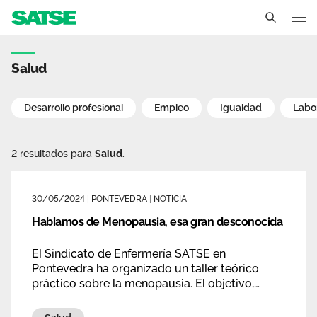
Noticias - Galicia
Galicia
Salud
Conócenos
Desarrollo profesional
Empleo
Igualdad
Labo
Un sindicato profesional e independiente
Nuestro trabajo
2 resultados para
Salud
.
Delegados Sindicales
Ámbitos de negociación
Qué ofrecemos
Estructura organizativa
Secciones Sindicales
30/05/2024
|
PONTEVEDRA
|
NOTICIA
Actualidad
Transparencia
Hablamos de Menopausia, esa gran desconocida
Servicios
Temas
Contáctanos
El Sindicato de Enfermería SATSE en
Ventajas
Pontevedra ha organizado un taller teórico
Noticias
práctico sobre la menopausia. El objetivo,
romper con los mitos y errores que hay
Sala de prensa
entorno a un tránsito vital que pasan todas las