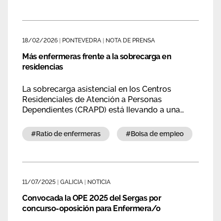
Galicia para reforzar las plantillas en el sistema
sanitario público gallego.
18/02/2026
|
PONTEVEDRA
|
NOTA DE PRENSA
Más enfermeras frente a la sobrecarga en
residencias
La sobrecarga asistencial en los Centros
Residenciales de Atención a Personas
Dependientes (CRAPD) está llevando a una
situación insostenible para las enfermeras y
pone en riesgo la seguridad de residentes y
#ratio de enfermeras
#bolsa de empleo
#
profesionales.
11/07/2025
|
GALICIA
|
NOTICIA
Convocada la OPE 2025 del Sergas por
concurso-oposición para Enfermera/o