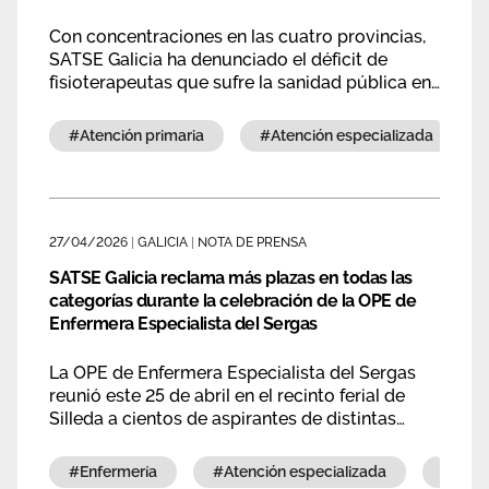
Con concentraciones en las cuatro provincias,
SATSE Galicia ha denunciado el déficit de
fisioterapeutas que sufre la sanidad pública en
Galicia. Afirma que provoca largas esperas y
posibles empeoramientos de los problemas de
#atención primaria
#atención especializada
salud y elevados costes económicos al no
tener otra opción que recurrir a la sanidad
privada.
27/04/2026
|
GALICIA
|
NOTA DE PRENSA
SATSE Galicia reclama más plazas en todas las
categorías durante la celebración de la OPE de
Enfermera Especialista del Sergas
La OPE de Enfermera Especialista del Sergas
reunió este 25 de abril en el recinto ferial de
Silleda a cientos de aspirantes de distintas
especialidades en una jornada desarrollada con
normalidad, alta participación y marcada
#enfermería
#atención especializada
#emp
también por la reclamación hecha por SATSE