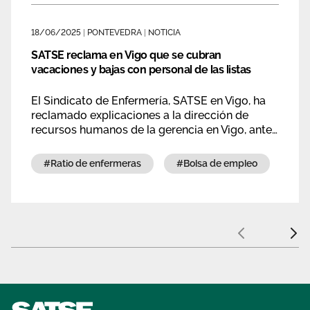
definitivos de contrataciones temporales del
Sergas.
18/06/2025
|
PONTEVEDRA
|
NOTICIA
SATSE reclama en Vigo que se cubran
vacaciones y bajas con personal de las listas
El Sindicato de Enfermería, SATSE en Vigo, ha
reclamado explicaciones a la dirección de
recursos humanos de la gerencia en Vigo, ante
la incongruencia que están llevando a cabo con
la cobertura de bajas y bloques de vacaciones.
#ratio de enfermeras
#bolsa de empleo
#
En lugar de llamar a las personas que están en
las listas de contrataciones, están obligando a
que se cubran entre compañeros, algo que,
teniendo profesionales en las listas, es una
Anterior
Sigui
irresponsabilidad.