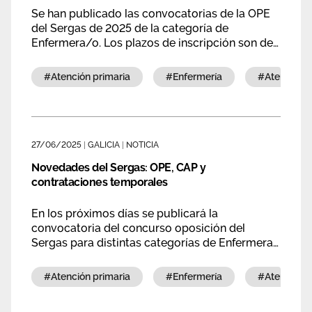
Se han publicado las convocatorias de la OPE
del Sergas de 2025 de la categoría de
Enfermera/o. Los plazos de inscripción son del
14 de julio al 5 de septiembre de 2025,
incluidos.
#atención primaria
#enfermería
#atención
27/06/2025
|
GALICIA
|
NOTICIA
Novedades del Sergas: OPE, CAP y
contrataciones temporales
En los próximos días se publicará la
convocatoria del concurso oposición del
Sergas para distintas categorías de Enfermera
y Enfermera Especialista. Además, puedes
comprobar ya los listados del concurso abierto
#atención primaria
#enfermería
#atención
y permanente CAP del Sergas. Por último
también tienes información sobre los listados