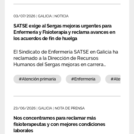
opción que recurrir a la sanidad privada.
Área privada
Empleo
03/07/2026
|
GALICIA
|
NOTICIA
Documentos
Únete
SATSE exige al Sergas mejoras urgentes para
Enfermería y Fisioterapia y reclama avances en
Publicaciones
los acuerdos de fin de huelga
Vídeos
El Sindicato de Enfermería SATSE en Galicia ha
reclamado a la Dirección de Recursos
Humanos del Sergas mejoras en carrera
profesional, plantillas, condiciones laborales y
reconocimiento de Enfermería y Fisioterapia,
#atención primaria
#enfermería
#atención
además de exigir el cumplimiento de los
compromisos adquiridos en el acuerdo de fin
huelga.
23/06/2026
|
GALICIA
|
NOTA DE PRENSA
Nos concentramos para reclamar más
fisioterapeutas y con mejores condiciones
laborales