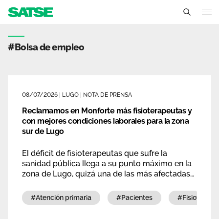
Etiqueta - Galicia
Galicia
#bolsa de empleo
Conócenos
Un sindicato profesional e independiente
Nuestro trabajo
08/07/2026
|
LUGO
|
NOTA DE PRENSA
Delegados Sindicales
Reclamamos en Monforte más fisioterapeutas y
Ámbitos de negociación
Qué ofrecemos
con mejores condiciones laborales para la zona
Estructura organizativa
sur de Lugo
Secciones Sindicales
Actualidad
Transparencia
El déficit de fisioterapeutas que sufre la
Servicios
Temas
sanidad pública llega a su punto máximo en la
Contáctanos
zona de Lugo, quizá una de las más afectadas
Ventajas
por la falta de profesionales. Una situación que
Noticias
provoca esperas de semanas y meses, posibles
#atención primaria
#pacientes
#fisioterapia
empeoramientos de los problemas de salud y
Sala de prensa
elevados costes económicos al no tener otra