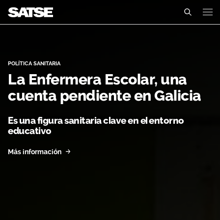
Inicio - Galicia
Galicia
Conócenos
POLÍTICA SANITARIA
La Enfermera Escolar, una
Un sindicato profesional e independiente
Nuestro trabajo
cuenta pendiente en Galicia
Delegados Sindicales
Ámbitos de negociación
Qué ofrecemos
Es una figura sanitaria clave en el entorno
educativo
Estructura organizativa
Secciones Sindicales
Actualidad
Más información
Transparencia
Servicios
Temas
Contáctanos
Ventajas
Noticias
Sala de prensa